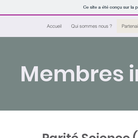
Ce site a été conçu sur la 
Accueil
Qui sommes nous ?
Partenai
Membres in