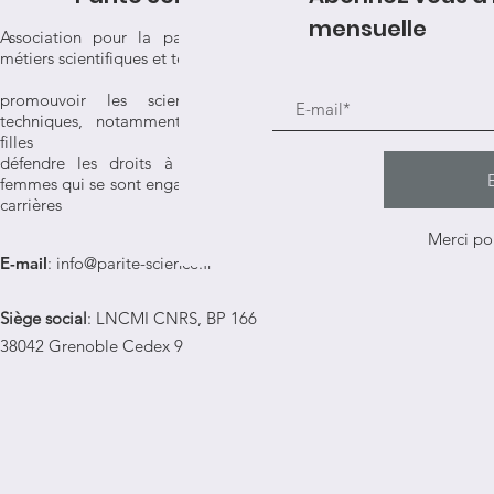
mensuelle
Association pour la parité dans les
métiers scientifiques et techniques
promouvoir les sciences et les
techniques, notamment auprès des
filles
défendre les droits à l'égalité des
femmes qui se sont engagées dans ces
carrières
Merci pou
E-mail
:
info@parite-science.fr
Siège social
: LNCMI CNRS, BP 166
38042 Grenoble Cedex 9