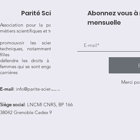
Parité Science
Abonnez vous à n
mensuelle
Association pour la parité dans les
métiers scientifiques et techniques
promouvoir les sciences et les
techniques, notamment auprès des
filles
défendre les droits à l'égalité des
femmes qui se sont engagées dans ces
carrières
Merci pou
E-mail
:
info@parite-science.fr
Siège social
: LNCMI CNRS, BP 166
38042 Grenoble Cedex 9