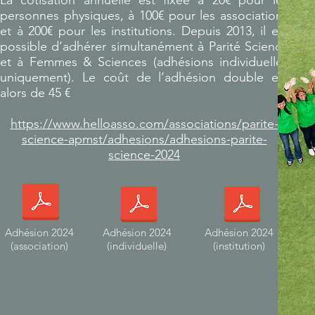
La cotisation annuelle est fixée à 20€ pour les
Une rétrospective des actions de l'année 2023 sera sui
personnes physiques, à 100€ pour les associations
de la présentation des actions en cours.
et à 200€ pour les institutions. Depuis 2013, il est
Toute personne intéressée est la bienvenue mais pour
possible d’adhérer simultanément à Parité Science
pouvoir voter, il faudra être à jour de sa cotisation :
et à Femmes & Sciences (adhésions individuelles
https://www.helloasso.com/associations/parite-scienc
uniquement). Le coût de l’adhésion double est
apmst/adhesions/adhesions-parite-science-2024
alors de 45 €
https://www.helloasso.com/associations/parite-
science-apmst/adhesions/adhesions-parite-
science-2024
Adhésion 2024
Adhésion 2024
Adhésion 2024
(association)
(individuelle)
(institution)